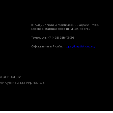
Юридический и фактический адрес: 117105,
Москва, Варшавское ш., д. 29, корп.2
Телефон: +7 (495) 958-13-36
Официальный сайт:
https://baptist.org.ru/
рганизации
бликуемых материалов