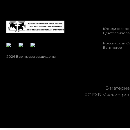
Юридическое 
Централизова
Российский С
Баптистов
2026 Все права защищены.
В материа
— РС ЕХБ Мнение ред