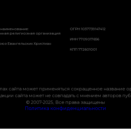
наименование:
ОГРН 1037739147412
нная религиозная организация
ИНН 7709017656
оюз Евангельских Христиан
КПП 772601001
лах сайта может применяться сокращенное название о
акции сайта может не совпадать с мнением авторов пу
© 2007-2025, Все права защищены
Политика конфиденциальности