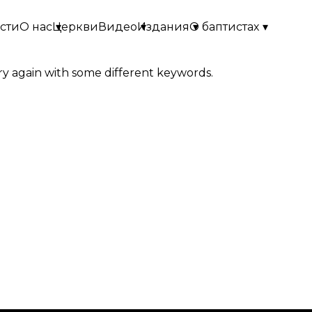
сти
О нас
Церкви
▾
Видео
Издания
▾
О баптистах
▾
▾
ry again with some different keywords.