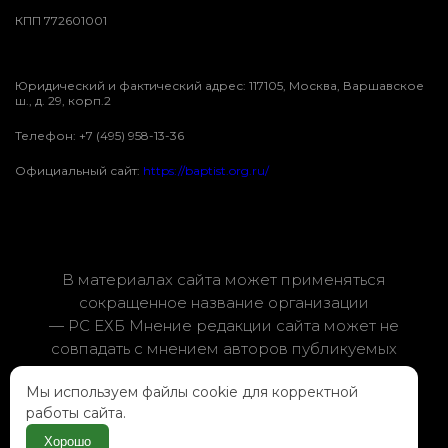
КПП 772601001
Юридический и фактический адрес: 117105, Москва, Варшавское
ш., д. 29, корп.2
Телефон: +7 (495) 958-13-36
Официальный сайт:
https://baptist.org.ru/
В материалах сайта может применяться
сокращенное название организации
— РС ЕХБ Мнение редакции сайта может не
совпадать с мнением авторов публикуемых
материалов
Мы используем файлы cookie для корректной
© 2007-2025, Все права защищены
работы сайта.
Политика конфиденциальности
Хорошо