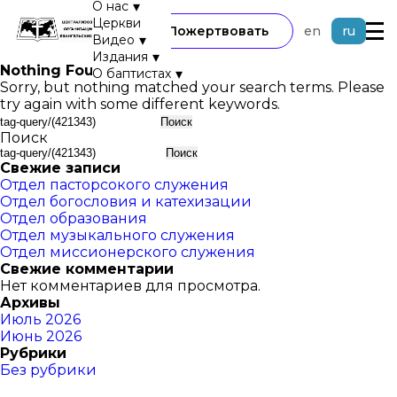
▾
О нас
Церкви
Пожертвовать
en
ru
▾
Видео
▾
Издания
Nothing Found
▾
О баптистах
Sorry, but nothing matched your search terms. Please
try again with some different keywords.
Найти:
Поиск
Поиск
Свежие записи
Отдел пасторсокого служения
Отдел богословия и катехизации
Отдел образования
Отдел музыкального служения
Отдел миссионерского служения
Свежие комментарии
Нет комментариев для просмотра.
Архивы
Июль 2026
Июнь 2026
Рубрики
Без рубрики