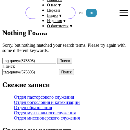
▾
О нас
Церкви
Пожертвовать
en
ru
▾
Видео
▾
Издания
▾
О баптистах
Nothing Found
Sorry, but nothing matched your search terms. Please try again with
some different keywords.
Найти:
Поиск
Поиск
Свежие записи
Отдел пасторсокого служения
Отдел богословия и катехизации
Отдел образования
Отдел музыкального служения
Отдел миссионерского служения