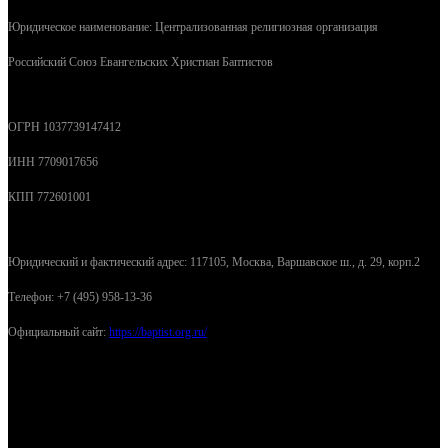
Юридическое наименование: Централизованная религиозная организация
Российский Союз Евангельских Христиан Баптистов
ОГРН 1037739147412
ИНН 7709017656
КПП 772601001
Юридический и фактический адрес: 117105, Москва, Варшавское ш., д. 29, корп.2
Телефон: +7 (495) 958-13-36
Официальный сайт:
https://baptist.org.ru/