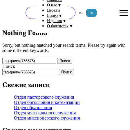
▾
О нас
Церкви
Пожертвовать
en
ru
▾
Видео
▾
Издания
▾
О баптистах
Nothing Found
Sorry, but nothing matched your search terms. Please try again with
some different keywords.
Найти:
Поиск
Поиск
Свежие записи
Отдел пасторсокого служения
Отдел богословия и катехизации
Отдел образования
Отдел музыкального служения
Отдел миссионерского служения