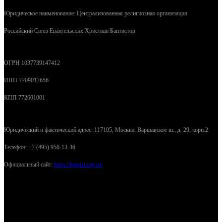
Юридическое наименование: Централизованная религиозная организация
Российский Союз Евангельских Христиан Баптистов
ОГРН 1037739147412
ИНН 7709017656
КПП 772601001
Юридический и фактический адрес: 117105, Москва, Варшавское ш., д. 29, корп.2
Телефон: +7 (495) 958-13-36
Официальный сайт:
https://baptist.org.ru/