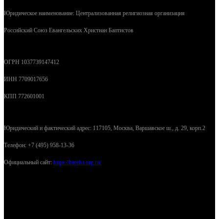
Юридическое наименование: Централизованная религиозная организация
Российский Союз Евангельских Христиан Баптистов
ОГРН 1037739147412
ИНН 7709017656
КПП 772601001
Юридический и фактический адрес: 117105, Москва, Варшавское ш., д. 29, корп.2
Телефон: +7 (495) 958-13-36
Официальный сайт:
https://baptist.org.ru/