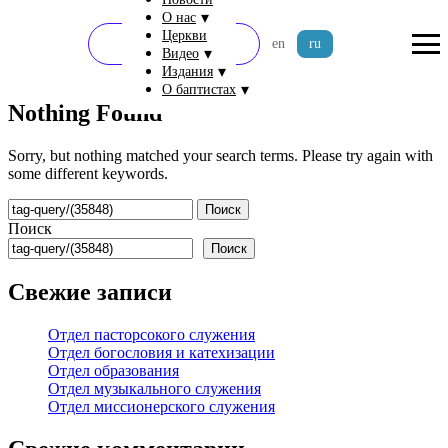
▾
О нас
Церкви
Пожертвовать
en
ru
▾
Видео
▾
Издания
▾
О баптистах
Nothing Found
Sorry, but nothing matched your search terms. Please try again with
some different keywords.
Найти:
Поиск
Поиск
Свежие записи
Отдел пасторсокого служения
Отдел богословия и катехизации
Отдел образования
Отдел музыкального служения
Отдел миссионерского служения