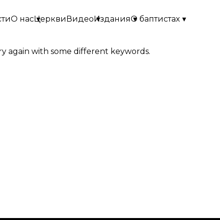
сти
О нас
Церкви
▾
Видео
Издания
▾
О баптистах
▾
▾
ry again with some different keywords.