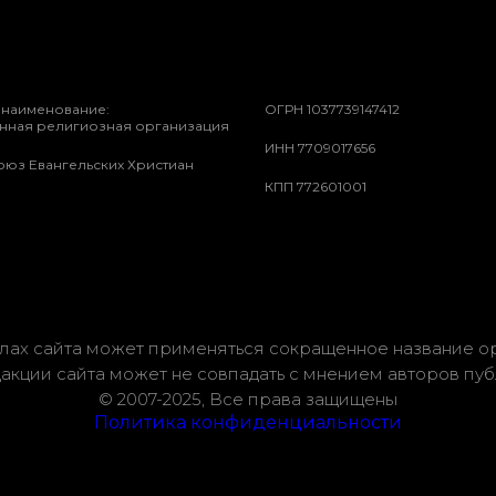
наименование:
ОГРН 1037739147412
нная религиозная организация
ИНН 7709017656
оюз Евангельских Христиан
КПП 772601001
лах сайта может применяться сокращенное название о
акции сайта может не совпадать с мнением авторов пу
© 2007-2025, Все права защищены
Политика конфиденциальности