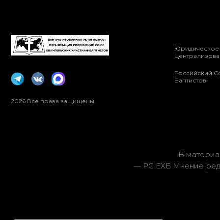
Юридическое 
Централизова
Российский С
Баптистов
2026 Все права защищены.
В материа
— РС ЕХБ Мнение ред